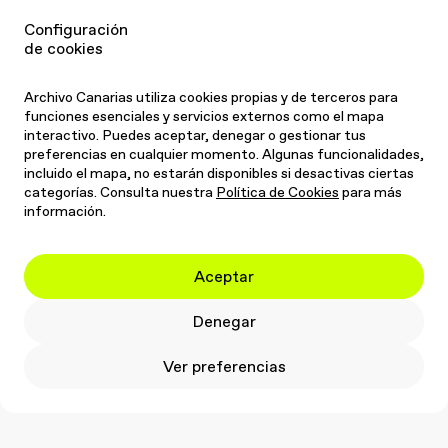
Em
a
il
Instagram
Linkedin
Configuración
de cookies
Pintura
Artes plásticas
Comisariado
Gestión cultural
Acrílico
Figurativo
Textural
Identidad
Archivo Canarias utiliza cookies propias y de terceros para
funciones esenciales y servicios externos como el mapa
Identidad canaria
Lienzo
Paisaje
Territorio
Turismo
interactivo. Puedes aceptar, denegar o gestionar tus
Gran Canaria
Telde
Barcelona
preferencias en cualquier momento. Algunas funcionalidades,
incluido el mapa, no estarán disponibles si desactivas ciertas
categorías. Consulta nuestra
Política de Cookies
para más
información.
Aceptar
Denegar
Ver preferencias