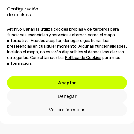
Em
a
il
Instagram
Configuración
de cookies
Diseño gráfico
Diseño editorial
Joyería
Moda
Multidisciplinar
Transdisciplinar
Dirección de arte
Archivo Canarias utiliza cookies propias y de terceros para
Autoedición
Experimental
Industria cultural
funciones esenciales y servicios externos como el mapa
Industria musical
Gran Canaria
Madrid
interactivo. Puedes aceptar, denegar o gestionar tus
preferencias en cualquier momento. Algunas funcionalidades,
incluido el mapa, no estarán disponibles si desactivas ciertas
categorías. Consulta nuestra
Política de Cookies
para más
información.
Aceptar
Denegar
Ver preferencias